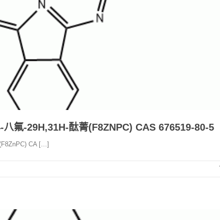
4-八氟-29H,31H-酞菁(F8ZNPC) CAS 676519-80-5
F8ZnPC) CA […]