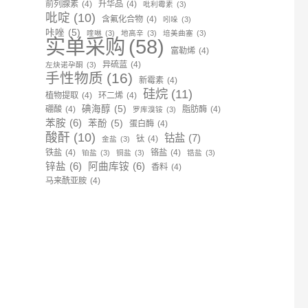
前列腺素
(4)
升华品
(4)
吡利霉素
(3)
吡啶
(10)
含氟化合物
(4)
吲哚
(3)
咔唑
(5)
喹啉
(3)
地高辛
(3)
培美曲塞
(3)
实单采购
(58)
富勒烯
(4)
异硫蓝
(4)
左炔诺孕酮
(3)
手性物质
(16)
新霉素
(4)
硅烷
(11)
植物提取
(4)
环二烯
(4)
碘海醇
(5)
硼酸
(4)
脂肪酶
(4)
罗库溴铵
(3)
苯胺
(6)
苯酚
(5)
蛋白酶
(4)
酸酐
(10)
钴盐
(7)
钛
(4)
金盐
(3)
铁盐
(4)
铬盐
(4)
铂盐
(3)
铜盐
(3)
锆盐
(3)
锌盐
(6)
阿曲库铵
(6)
香料
(4)
马来酰亚胺
(4)