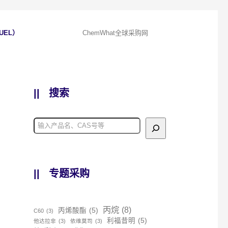
UEL）
ChemWhat全球采购网
||
搜索
||
专题采购
丙烷
(8)
丙烯酸酯
(5)
C60
(3)
利福昔明
(5)
他达拉非
(3)
依维莫司
(3)