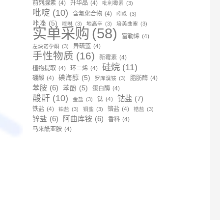
前列腺素
(4)
升华品
(4)
吡利霉素
(3)
吡啶
(10)
含氟化合物
(4)
吲哚
(3)
咔唑
(5)
喹啉
(3)
地高辛
(3)
培美曲塞
(3)
实单采购
(58)
富勒烯
(4)
异硫蓝
(4)
左炔诺孕酮
(3)
手性物质
(16)
新霉素
(4)
硅烷
(11)
植物提取
(4)
环二烯
(4)
碘海醇
(5)
硼酸
(4)
脂肪酶
(4)
罗库溴铵
(3)
苯胺
(6)
苯酚
(5)
蛋白酶
(4)
酸酐
(10)
钴盐
(7)
钛
(4)
金盐
(3)
铁盐
(4)
铬盐
(4)
铂盐
(3)
铜盐
(3)
锆盐
(3)
锌盐
(6)
阿曲库铵
(6)
香料
(4)
马来酰亚胺
(4)