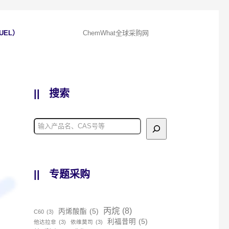
UEL）
ChemWhat全球采购网
||
搜索
||
专题采购
丙烷
(8)
丙烯酸酯
(5)
C60
(3)
利福昔明
(5)
他达拉非
(3)
依维莫司
(3)