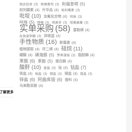
利福昔明
(5)
他达拉非
(3)
依维莫司
(3)
前列腺素
(4)
升华品
(4)
吡利霉素
(3)
吡啶
(10)
含氟化合物
(4)
吲哚
(3)
咔唑
(5)
喹啉
(3)
地高辛
(3)
培美曲塞
(3)
实单采购
(58)
富勒烯
(4)
异硫蓝
(4)
左炔诺孕酮
(3)
手性物质
(16)
新霉素
(4)
硅烷
(11)
植物提取
(4)
环二烯
(4)
碘海醇
(5)
硼酸
(4)
脂肪酶
(4)
罗库溴铵
(3)
苯胺
(6)
苯酚
(5)
蛋白酶
(4)
酸酐
(10)
钴盐
(7)
钛
(4)
金盐
(3)
铁盐
(4)
铬盐
(4)
铂盐
(3)
铜盐
(3)
锆盐
(3)
锌盐
(6)
阿曲库铵
(6)
香料
(4)
马来酰亚胺
(4)
了解更多