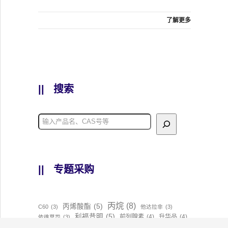
了解更多
||
搜索
||
专题采购
丙烷
(8)
丙烯酸酯
(5)
C60
(3)
他达拉非
(3)
利福昔明
(5)
前列腺素
(4)
升华品
(4)
依维莫司
(3)
吡啶
(10)