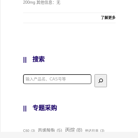
200mg 其他信息：无
了解更多
||
搜索
||
专题采购
丙烷
(8)
丙烯酸酯
(5)
C60
(3)
他达拉非
(3)
利福昔明
(5)
前列腺素
(4)
升华品
(4)
依维莫司
(3)