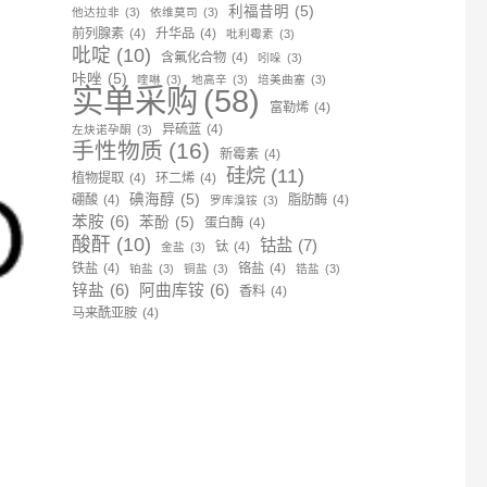
利福昔明
(5)
他达拉非
(3)
依维莫司
(3)
前列腺素
(4)
升华品
(4)
吡利霉素
(3)
吡啶
(10)
含氟化合物
(4)
吲哚
(3)
咔唑
(5)
喹啉
(3)
地高辛
(3)
培美曲塞
(3)
实单采购
(58)
富勒烯
(4)
异硫蓝
(4)
左炔诺孕酮
(3)
手性物质
(16)
新霉素
(4)
硅烷
(11)
植物提取
(4)
环二烯
(4)
碘海醇
(5)
硼酸
(4)
脂肪酶
(4)
罗库溴铵
(3)
苯胺
(6)
苯酚
(5)
蛋白酶
(4)
酸酐
(10)
钴盐
(7)
钛
(4)
金盐
(3)
铁盐
(4)
铬盐
(4)
铂盐
(3)
铜盐
(3)
锆盐
(3)
锌盐
(6)
阿曲库铵
(6)
香料
(4)
马来酰亚胺
(4)