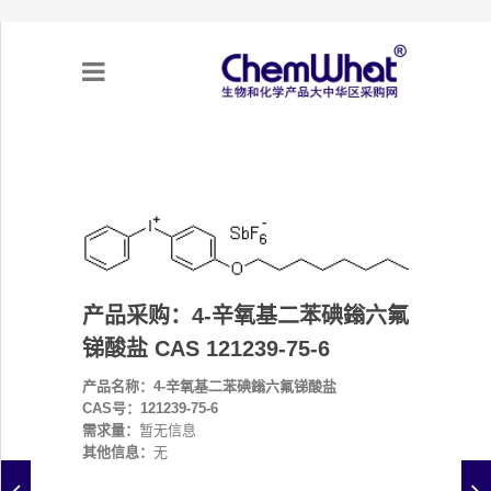
关于我们
项目合作
产品需求
产品采购：4-辛氧基二苯碘鎓六氟
锑酸盐 CAS 121239-75-6
专题采购
产品名称：4-辛氧基二苯碘鎓六氟锑酸盐
CAS号：121239-75-6
采购流程
需求量：
暂无信息
其他信息：
无
不可靠实体清单（UEL）