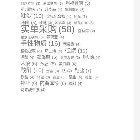
利福昔明
(5)
他达拉非
(3)
依维莫司
(3)
前列腺素
(4)
升华品
(4)
吡利霉素
(3)
吡啶
(10)
含氟化合物
(4)
吲哚
(3)
咔唑
(5)
喹啉
(3)
地高辛
(3)
培美曲塞
(3)
实单采购
(58)
富勒烯
(4)
异硫蓝
(4)
左炔诺孕酮
(3)
手性物质
(16)
新霉素
(4)
硅烷
(11)
植物提取
(4)
环二烯
(4)
碘海醇
(5)
硼酸
(4)
脂肪酶
(4)
罗库溴铵
(3)
苯胺
(6)
苯酚
(5)
蛋白酶
(4)
酸酐
(10)
钴盐
(7)
钛
(4)
金盐
(3)
铁盐
(4)
铬盐
(4)
铂盐
(3)
铜盐
(3)
锆盐
(3)
锌盐
(6)
阿曲库铵
(6)
香料
(4)
马来酰亚胺
(4)