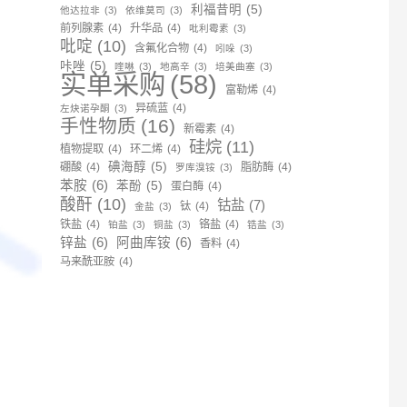
利福昔明
(5)
他达拉非
(3)
依维莫司
(3)
前列腺素
(4)
升华品
(4)
吡利霉素
(3)
吡啶
(10)
含氟化合物
(4)
吲哚
(3)
咔唑
(5)
喹啉
(3)
地高辛
(3)
培美曲塞
(3)
实单采购
(58)
富勒烯
(4)
异硫蓝
(4)
左炔诺孕酮
(3)
手性物质
(16)
新霉素
(4)
硅烷
(11)
植物提取
(4)
环二烯
(4)
碘海醇
(5)
硼酸
(4)
脂肪酶
(4)
罗库溴铵
(3)
苯胺
(6)
苯酚
(5)
蛋白酶
(4)
酸酐
(10)
钴盐
(7)
钛
(4)
金盐
(3)
铁盐
(4)
铬盐
(4)
铂盐
(3)
铜盐
(3)
锆盐
(3)
锌盐
(6)
阿曲库铵
(6)
香料
(4)
马来酰亚胺
(4)