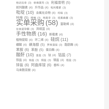
利福昔明
(5)
他达拉非
(3)
依维莫司
(3)
前列腺素
(4)
升华品
(4)
吡利霉素
(3)
吡啶
(10)
含氟化合物
(4)
吲哚
(3)
咔唑
(5)
喹啉
(3)
地高辛
(3)
培美曲塞
(3)
实单采购
(58)
富勒烯
(4)
异硫蓝
(4)
左炔诺孕酮
(3)
手性物质
(16)
新霉素
(4)
硅烷
(11)
植物提取
(4)
环二烯
(4)
碘海醇
(5)
硼酸
(4)
脂肪酶
(4)
罗库溴铵
(3)
苯胺
(6)
苯酚
(5)
蛋白酶
(4)
酸酐
(10)
钴盐
(7)
钛
(4)
金盐
(3)
铁盐
(4)
铬盐
(4)
铂盐
(3)
铜盐
(3)
锆盐
(3)
锌盐
(6)
阿曲库铵
(6)
香料
(4)
马来酰亚胺
(4)