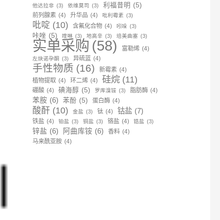
利福昔明
(5)
他达拉非
(3)
依维莫司
(3)
前列腺素
(4)
升华品
(4)
吡利霉素
(3)
吡啶
(10)
含氟化合物
(4)
吲哚
(3)
咔唑
(5)
喹啉
(3)
地高辛
(3)
培美曲塞
(3)
实单采购
(58)
富勒烯
(4)
异硫蓝
(4)
左炔诺孕酮
(3)
手性物质
(16)
新霉素
(4)
硅烷
(11)
植物提取
(4)
环二烯
(4)
碘海醇
(5)
硼酸
(4)
脂肪酶
(4)
罗库溴铵
(3)
苯胺
(6)
苯酚
(5)
蛋白酶
(4)
酸酐
(10)
钴盐
(7)
钛
(4)
金盐
(3)
铁盐
(4)
铬盐
(4)
铂盐
(3)
铜盐
(3)
锆盐
(3)
锌盐
(6)
阿曲库铵
(6)
香料
(4)
马来酰亚胺
(4)